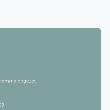
ogramma opgezet.
09
.