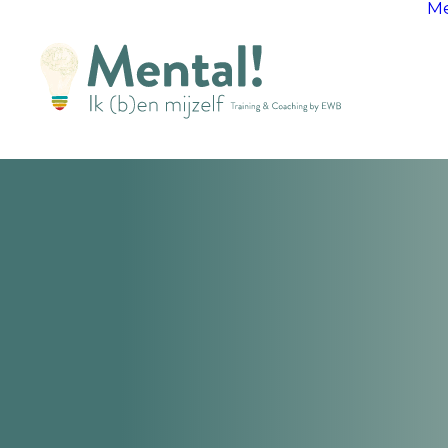
Me
Welkom bij