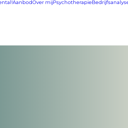
ntal!
Aanbod
Over mij
Psychotherapie
Bedrijfsanalys