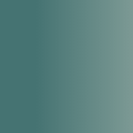
Mental! Train
Coaching
Ik (b)en mijzelf!