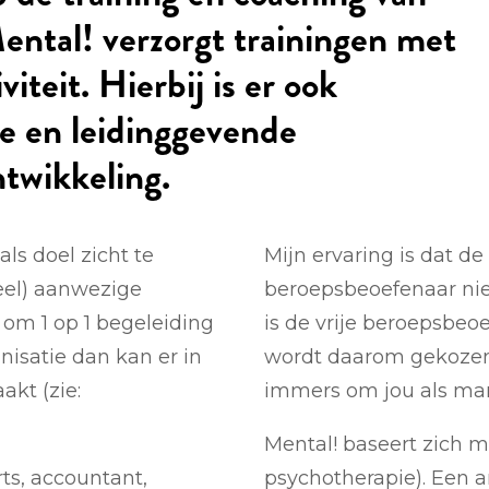
ental! verzorgt trainingen met
iteit. Hierbij is er ook
e en leidinggevende
twikkeling.
ls doel zicht te
Mijn ervaring is dat de
eel) aanwezige
beroepsbeoefenaar nie
om 1 op 1 begeleiding
is de vrije beroepsbeo
nisatie dan kan er in
wordt daarom gekozen
kt (zie:
immers om jou als man
Mental! baseert zich m
rts, accountant,
psychotherapie). Een an